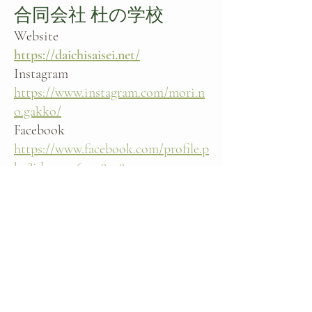
合同会社 杜の学校
Website
https://daichisaisei.net/
Instagram
https://www.instagram.com/mori.n
o.gakko/
Facebook
https://www.facebook.com/profile.p
hp?id=100064738718950
任意団体 大地の再生ネ
ットワーク
Instagram
https://www.instagram.com/daich_
nw