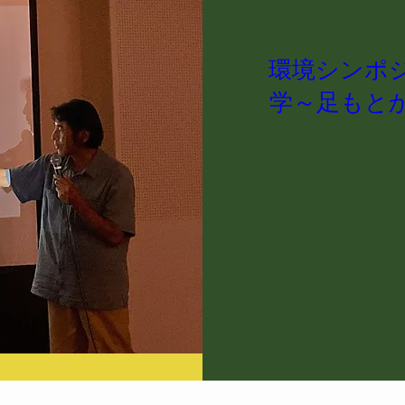
環境シンポ
学～足もと