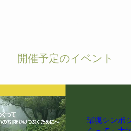
風土再生学会について
イベント
ogy
開催予定のイベント
環境シンポ
ぐって～大