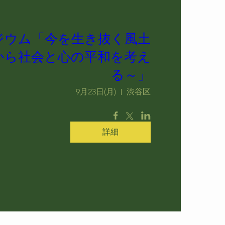
ジウム「今を生き抜く風土
から社会と心の平和を考え
る～」
9月23日(月)
渋谷区
詳細