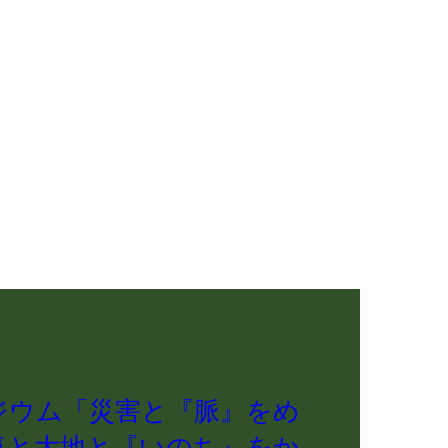
入会案内
出版物
リンク
ジウム「災害と『脈』をめ
気と大地と『いのち』をか